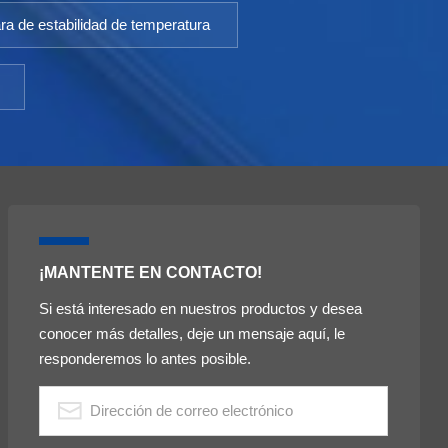
a de estabilidad de temperatura
 de
ra
tura
¡MANTENTE EN CONTACTO!
Si está interesado en nuestros productos y desea
s al
conocer más detalles, deje un mensaje aquí, le
d es
responderemos lo antes posible.
o a
 de