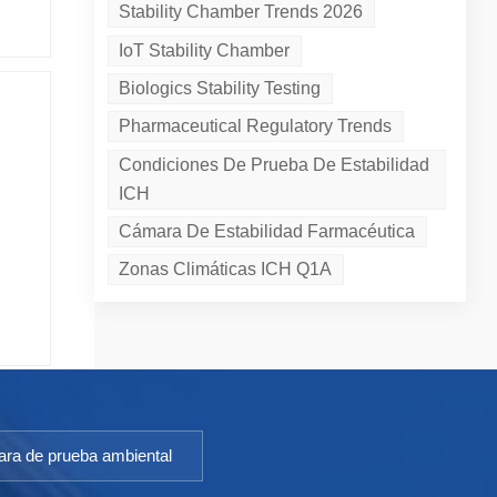
Stability Chamber Trends 2026
ones
ital
IoT Stability Chamber
es
Biologics Stability Testing
Pharmaceutical Regulatory Trends
elo
s
Condiciones De Prueba De Estabilidad
s,
ICH
y el
Cámara De Estabilidad Farmacéutica
ión
Zonas Climáticas ICH Q1A
anas
ble.
nuo
dad,
Las
to y
den
 y
ros
gía y
pos
s
ra de prueba ambiental