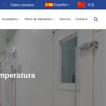
Español
s
|
Sobre nosotros
中文
Incubadora
Horno de laboratorio
Servicio
Contacto
English
Eléctrico 70-1000L
torio 70-1000L
-40 A 150 ℃ Cámara Alterna De Humedad De Alta Y Baja Temperatura 100-1000L
-40-150 ℃ Cámara De Alta Y Baja Temperatura 100-1000L
10~200℃ Cámara De Alta Temperatura 100-1000L
Français
Deutsch
Русский
Español
mperatura
Português
عربي
日语