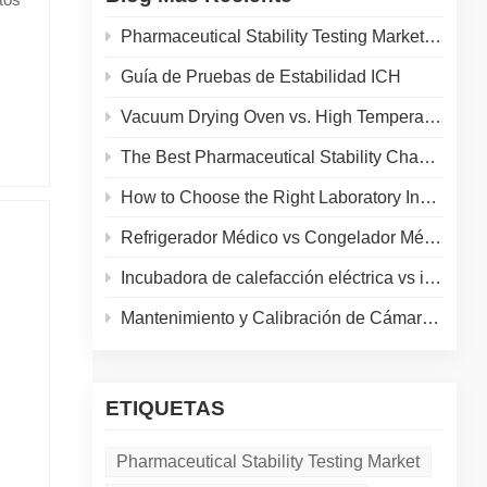
tizar
Pharmaceutical Stability Testing Market 2026: Growth Drivers, Regulatory Shifts & Technology Trends
Guía de Pruebas de Estabilidad ICH
 la
r la
lidad
Vacuum Drying Oven vs. High Temperature Oven: How to Choose the Right Equipment for Your Application
hace
sus
o
The Best Pharmaceutical Stability Chamber Manufacturer
 la
de
How to Choose the Right Laboratory Incubator: A Complete Buyer's Guide for 2026
 una
Refrigerador Médico vs Congelador Médico: Cómo Elegir el Almacenamiento en Frío Adecuado para tu Laboratorio
Incubadora de calefacción eléctrica vs incubadora de camisa de agua: Comparación completa para tu laboratorio
 del
Mantenimiento y Calibración de Cámaras de Pruebas Ambientales: Guía Práctica para Prolongar la Vida Útil del Equipo y Garantizar Resultados Precisos
ra de
ue
s
ETIQUETAS
ar
ta
Pharmaceutical Stability Testing Market
ando