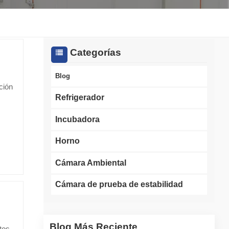
한국인
Melayu
Categorías
Tiếng Việt
Blog
ción
Indonesia
Refrigerador
বাংলা
Incubadora
 de
ntes
Horno
e
a y
Cámara Ambiental
Cámara de prueba de estabilidad
 la
idad
ier
Blog Más Reciente
tos