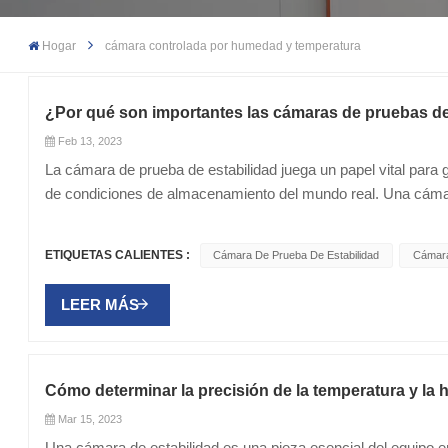
Hogar
cámara controlada por humedad y temperatura
¿Por qué son importantes las cámaras de pruebas de
Feb 13, 2023
La cámara de prueba de estabilidad juega un papel vital para g
de condiciones de almacenamiento del mundo real. Una cámara
industrias farmacéutica, cosmética y alimentaria para simular
propósito de una cámara de estabilidad es determinar la vida 
ETIQUETAS CALIENTES :
Cámara De Prueba De Estabilidad
Cámara
calidad aceptables durante el tiempo de almacenamiento previ
condiciones de temperatura y humedad, y pueden programarse
LEER MÁS
tiempo. Por lo general, tienen un rango de temperatura de e
la humedad se monitorean y controlan mediante sensores y act
estabilidad del producto. En productos farmacéuticos, las cá
temperatura controlada de medicamentos, vacunas y otros pro
Cómo determinar la precisión de la temperatura y la
eficacia de estos productos a lo largo del tiempo y para gara
Mar 15, 2023
se utilizan para almacenar muestras en condiciones específic
Una cámara de estabilidad es una pieza esencial del equipo 