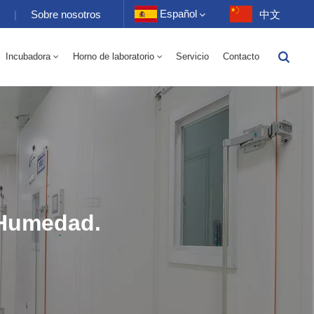
Español
s
|
Sobre nosotros
中文
Incubadora
Horno de laboratorio
Servicio
Contacto
English
Eléctrico 70-1000L
torio 70-1000L
-40 A 150 ℃ Cámara Alterna De Humedad De Alta Y Baja Temperatura 100-1000L
-40-150 ℃ Cámara De Alta Y Baja Temperatura 100-1000L
10~200℃ Cámara De Alta Temperatura 100-1000L
Français
Deutsch
Русский
Español
 Humedad.
Português
عربي
日语