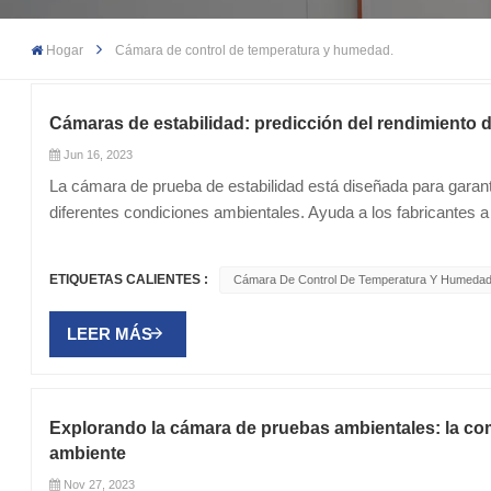
Hogar
Cámara de control de temperatura y humedad.
Cámaras de estabilidad: predicción del rendimiento 
Jun 16, 2023
La cámara de prueba de estabilidad está diseñada para garan
diferentes condiciones ambientales. Ayuda a los fabricantes a e
simular condiciones extremas en cámaras de prueba, los fabr
realizar mejoras y ajustes en consecuencia. La cámara de con
ETIQUETAS CALIENTES :
Cámara De Control De Temperatura Y Humedad
de productos y el control de calidad en varias industrias. El 
cámaras de prueba de estabilidad simulan diferentes condicio
LEER MÁS
otros parámetros. Utiliza sensores y sistemas de control ava
cámara de prueba. Por ejemplo, la temperatura puede regularse
de humedad pueden regularse mediante dispositivos de contr
presiones de aire y otros parámetros ambientales a través del
Explorando la cámara de pruebas ambientales: la com
condiciones extremas según los requisitos del producto para e
ambiente
rendimiento del producto en condiciones extremas A través de
Nov 27, 2023