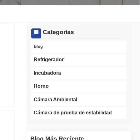
한국인
Melayu
Categorías
Tiếng Việt
Blog
Indonesia
Refrigerador
al y
বাংলা
Incubadora
rollo
Horno
y
e la
Cámara Ambiental
les
Cámara de prueba de estabilidad
es
arias
r el
 de
Blog Más Reciente