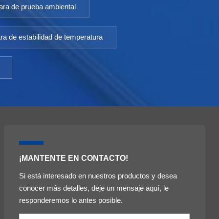
ra de prueba ambiental
uo
a de estabilidad de temperatura
ones
o
ucir
den
on
n la
campo
¡MANTENTE EN CONTACTO!
Si está interesado en nuestros productos y desea
unta
conocer más detalles, deje un mensaje aquí, le
n
responderemos lo antes posible.