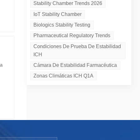
nuo
Stability Chamber Trends 2026
Las
r la
IoT Stability Chamber
asta
den
Biologics Stability Testing
lo
gía y
Pharmaceutical Regulatory Trends
s
lud,
Condiciones De Prueba De Estabilidad
s
ICH
ya
Cámara De Estabilidad Farmacéutica
Zonas Climáticas ICH Q1A
s
po
o,
s de
 los
ogía
 El
icos