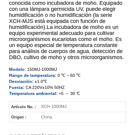
conocida como incubadora de moho. Equipado
con una lámpara germicida UV, puede elegir
humidificación o no humidificación (la serie
XCH-150MJ
XCH-MJS está equipada con función de
humidificación).
La incubadora de moho es un
XCH-250MJ
equipo experimental adecuado para cultivar
microorganismos eucariotas como el moho. Es
XCH-400MJ
un equipo especial de temperatura constante
para análisis de cuerpos de agua, detección de
DBO, cultivo de moho y otros microorganismos.
XCH-500MJ
Modelo:
150MJ-1000MJ
XCH-800MJ
Rango de temperatura:
0 ℃ ~ 60 ℃
Desviación:
±1.0℃
XCH-1000MJ
Fuerza:
CA 220V±10% 50HZ
Temperatura ambiental:
+5 ～ 30 ℃
XCH-1000MJ
Artículo No. :
China
Origen :