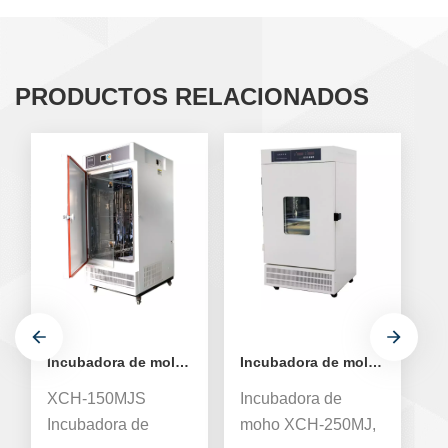
PRODUCTOS RELACIONADOS
Incubadora de moldes de laboratorio de 150L - 250L
Incubadora de moldes de laboratorio 250L
XCH-150MJS
Incubadora de
I
Incubadora de
moho XCH-250MJ,
m