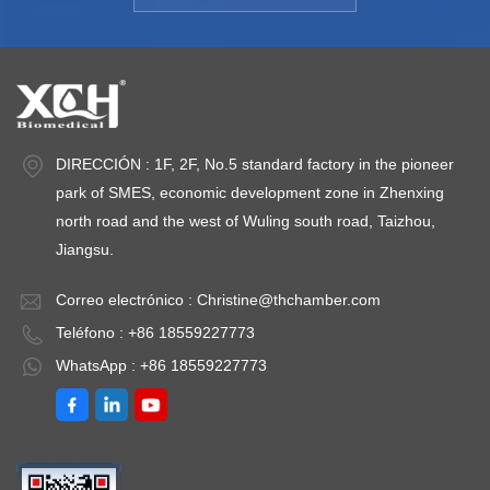
temperatura: <
temperatura: <
te
±1.0℃ Rango de
±1.0℃ Rango de
±
humedad: 20 ～
humedad: 20 ～
h
95% Desviación de
95% Desviación de
9
humedad:< ±3% HR
humedad:< ±3% HR
h
Capacidad:
Capacidad:
C
DIRECCIÓN : 1F, 2F, No.5 standard factory in the pioneer
800L~3000L
800L~3000L
8
park of SMES, economic development zone in Zhenxing
Temperatura
Temperatura
T
north road and the west of Wuling south road, Taizhou,
ambiental: +5 ～ 35
ambiental: +5 ～ 35
a
Jiangsu.
℃
℃
Correo electrónico :
Christine@thchamber.com
Teléfono : +86 18559227773
WhatsApp : +86 18559227773