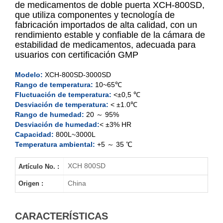
de medicamentos de doble puerta XCH-800SD,
que utiliza componentes y tecnología de
fabricación importados de alta calidad, con un
XCH-800SD
rendimiento estable y confiable de la cámara de
estabilidad de medicamentos, adecuada para
XCH-1000SD
usuarios con certificación GMP
XCH-2000SD
Modelo:
XCH-800SD-3000SD
Rango de temperatura:
10~65℃
Fluctuación de temperatura:
<±0,5 ℃
XCH-3000SD
Desviación de temperatura:
< ±1.0℃
Rango de humedad:
20 ～ 95%
Desviación de humedad:
< ±3% HR
Capacidad:
800L~3000L
Temperatura ambiental:
+5 ～ 35 ℃
XCH 800SD
Artículo No. :
China
Origen :
CARACTERÍSTICAS