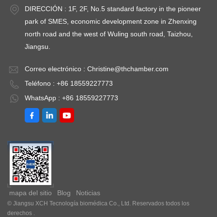
HR Puntos de
HR Puntos de
H
DIRECCIÓN : 1F, 2F, No.5 standard factory in the pioneer
prueba
prueba
p
park of SMES, economic development zone in Zhenxing
opcionales:40 ℃
opcionales:40 ℃
o
north road and the west of Wuling south road, Taizhou,
/75 % HR, 25 ℃ /60
/75 % HR, 25 ℃ /60
/
Jiangsu.
% HR, 30 ℃ /65 %
% HR, 30 ℃ /65 %
%
Correo electrónico :
Christine@thchamber.com
HR(40 ℃ /25 % HR,
HR(40 ℃ /25 % HR,
H
Teléfono : +86 18559227773
25 ℃ /40 % HR, 25
25 ℃ /40 % HR, 25
2
℃ /60 % HR)
℃ /60 % HR)
℃
WhatsApp : +86 18559227773
Laboratorio de Baja
Laboratorio de Baja
La
Temperatura: 2 ~ 8
Temperatura: 2 ~ 8
Te
℃
℃
mapa del sitio
Blog
Noticias
© Jiangsu XCH Tecnología biomédica Co., Ltd. Reservados todos los
derechos .