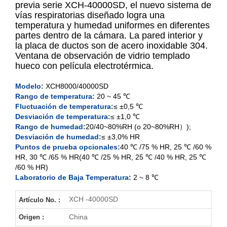
previa serie XCH-40000SD, el nuevo sistema de
vías respiratorias diseñado logra una
temperatura y humedad uniformes en diferentes
XCH-8000SD
partes dentro de la cámara. La pared interior y
la placa de ductos son de acero inoxidable 304.
XCH-15000SD
Ventana de observación de vidrio templado
hueco con película electrotérmica.
XCH-20000SD
Modelo:
XCH8000/40000SD
Rango de temperatura:
20 ~ 45 ℃
XCH-40000SD
Fluctuación de temperatura:
≤ ±0,5 ℃
Desviación de temperatura:
≤ ±1,0 ℃
Rango de humedad:
20/40~80%RH (o 20~80%RH）);
Desviación de humedad:
≤ ±3,0% HR
Puntos de prueba opcionales:
40 ℃ /75 % HR, 25 ℃ /60 %
HR, 30 ℃ /65 % HR
(40 ℃ /25 % HR, 25 ℃ /40 % HR, 25 ℃
/60 % HR)
Laboratorio de Baja Temperatura:
2 ~ 8 ℃
XCH -40000SD
Artículo No. :
China
Origen :