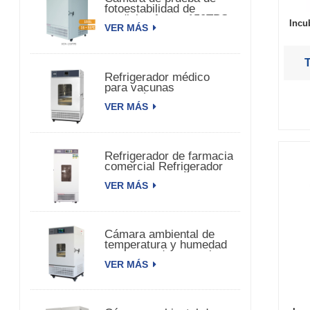
fotoestabilidad de
medicina fuerte 150TPS
Incu
VER MÁS
Refrigerador médico
para vacunas
farmacéuticas
VER MÁS
biomédicas
Refrigerador de farmacia
comercial Refrigerador
de vacunas
VER MÁS
farmacéuticas
Cámara ambiental de
temperatura y humedad
constante de una sola
VER MÁS
puerta.