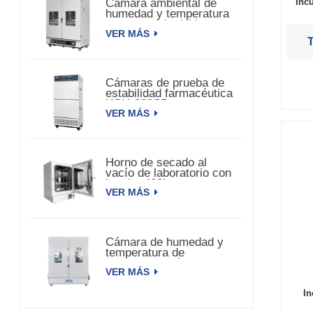
Cámara ambiental de
Inc
humedad y temperatura
constante de doble
VER MÁS
puerta
Cámaras de prueba de
estabilidad farmacéutica
XCH-320SD
VER MÁS
Horno de secado al
vacío de laboratorio con
bomba 420L
VER MÁS
Cámara de humedad y
temperatura de
estabilidad médica
VER MÁS
3000L XCH-3000SD
In