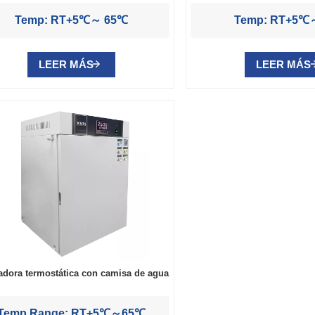
Temp: RT+5℃～ 65℃
Temp: RT+5℃
LEER MÁS
LEER MÁS
adora termostática con camisa de agua
Temp Range: RT+5℃～65℃