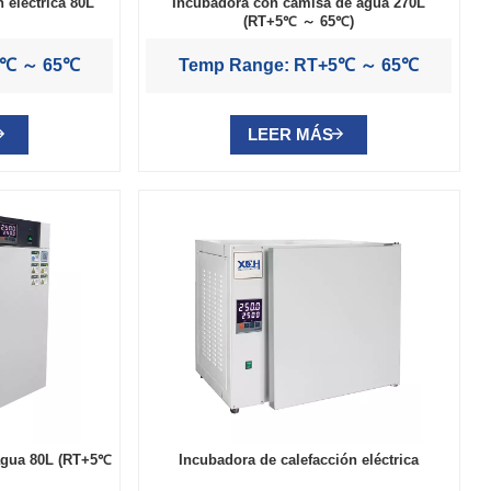
 eléctrica 80L
Incubadora con camisa de agua 270L
(RT+5℃ ～ 65℃)
5℃ ～ 65℃
Temp Range: RT+5℃ ～ 65℃
LEER MÁS
agua 80L (RT+5℃
Incubadora de calefacción eléctrica