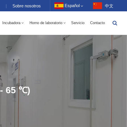
Español
s
|
Sobre nosotros
中文
Incubadora
Horno de laboratorio
Servicio
Contacto
English
Eléctrico 70-1000L
torio 70-1000L
-40 A 150 ℃ Cámara Alterna De Humedad De Alta Y Baja Temperatura 100-1000L
-40-150 ℃ Cámara De Alta Y Baja Temperatura 100-1000L
10~200℃ Cámara De Alta Temperatura 100-1000L
Français
Deutsch
Русский
Español
- 65 ℃)
Português
عربي
日语