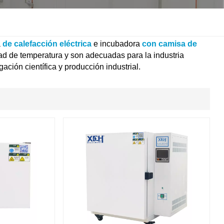
한국인
Melayu
a
de calefacción eléctrica
e incubadora
con camisa de
ad de temperatura y son adecuadas para la industria
gación científica y producción industrial.
Tiếng Việt
Indonesia
বাংলা