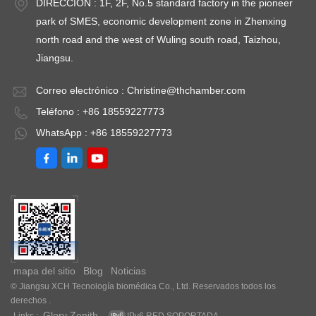
DIRECCIÓN : 1F, 2F, No.5 standard factory in the pioneer
park of SMES, economic development zone in Zhenxing
north road and the west of Wuling south road, Taizhou,
Jiangsu.
Correo electrónico :
Christine@thchamber.com
Teléfono : +86 18559227773
WhatsApp : +86 18559227773
mapa del sitio
Blog
Noticias
© Jiangsu XCH Tecnología biomédica Co., Ltd. Reservados todos los
derechos .
Glory Zenith