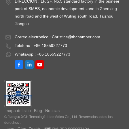
DIRECCIÓN : 1F, 2F, No.5 standard factory in the pioneer
park of SMES, economic development zone in Zhenxing
north road and the west of Wuling south road, Taizhou,
Jiangsu.
Correo electrónico :
Christine@thchamber.com
Teléfono : +86 18559227773
WhatsApp : +86 18559227773
mapa del sitio
Blog
Noticias
© Jiangsu XCH Tecnología biomédica Co., Ltd. Reservados todos los
derechos .
Glory Zenith