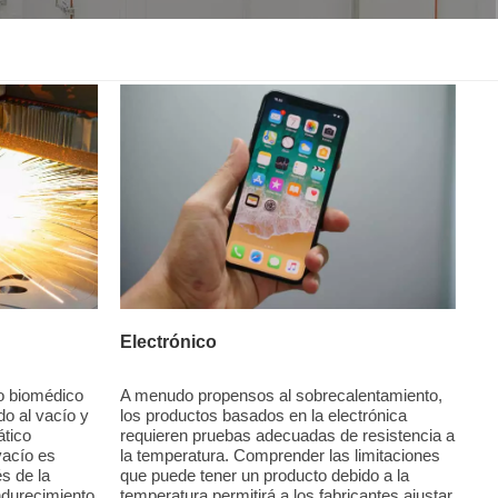
한국인
Melayu
Tiếng Việt
Indonesia
বাংলা
Electrónico
io biomédico
A menudo propensos al sobrecalentamiento,
o al vacío y
los productos basados ​​en la electrónica
ático
requieren pruebas adecuadas de resistencia a
vacío es
la temperatura. Comprender las limitaciones
s de la
que puede tener un producto debido a la
ndurecimiento
temperatura permitirá a los fabricantes ajustar