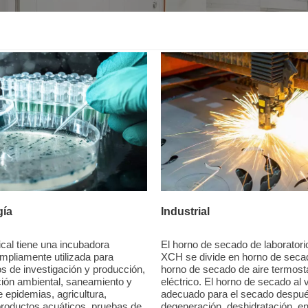
gía
Industrial
al tiene una incubadora
El horno de secado de laborator
mpliamente utilizada para
XCH se divide en horno de secad
s de investigación y producción,
horno de secado de aire termost
ión ambiental, saneamiento y
eléctrico. El horno de secado al 
 epidemias, agricultura,
adecuado para el secado despué
productos acuáticos, pruebas de
degeneración, deshidratación, e