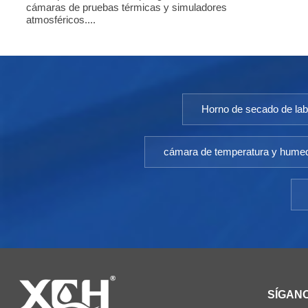
cámaras de pruebas térmicas y simuladores
atmosféricos....
Horno de secado de lab
cámara de temperatura y hume
SÍGAN