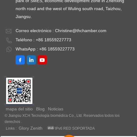
park of SMES, economic development zone in Zhenxing
north road and the west of Wuling south road, Taizhou,
Jiangsu.
Correo electrónico :
Christine@thchamber.com
Teléfono : +86 18559227773
WhatsApp : +86 18559227773
mapa del sitio
Blog
Noticias
© Jiangsu XCH Tecnología biomédica Co., Ltd. Reservados todos los
derechos .
Glory Zenith
Links :
IPv6 RED SOPORTADA