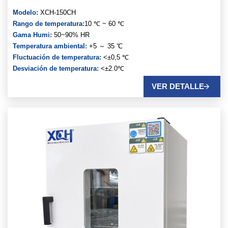
Modelo:
XCH-150CH
Rango de temperatura:
10 ℃ ~ 60 ℃
Gama Humi:
50~90% HR
Temperatura ambiental:
+5 ～ 35 ℃
Fluctuación de temperatura:
<±0,5 ℃
Desviación de temperatura:
<±2.0℃
Desviación de humedad:
< ±5% HR
VER DETALLE
Fuerza:
CA 220V±10% 50HZ