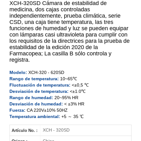
XCH-320SD Cámara de estabilidad de
medicina, dos cajas controladas
independientemente, prueba climática, serie
XCH-320SD
CSD, una caja tiene temperatura, las tres
funciones de humedad y luz se pueden equipar
XCH-520SD
con lámparas casi ultravioleta para cumplir con
los requisitos de la directrices para la prueba de
XCH-620SD
estabilidad de la edición 2020 de la
Farmacopea; La casilla B sólo controla y
registra.
Modelo:
XCH-320 - 620SD
Rango de temperatura:
10~65℃
Fluctuación de temperatura:
<±0,5 ℃
Desviación de temperatura:
<±1.0℃
Rango de humedad:
20~95% HR
Desviación de humedad:
< ±3% HR
Fuerza:
CA 220V±10% 50HZ
Temperatura ambiental:
+5 ～ 35 ℃
XCH - 320SD
Artículo No. :
China