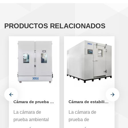
PRODUCTOS RELACIONADOS
Cámara de prueba ambiental de estabilidad médica de doble puerta
Cámara de estabilidad de humedad y temperatura constante sin cita previa
La cámara de
La cámara de
L
prueba ambiental
prueba de
p
de estabilidad de
estabilidad sin cita
es