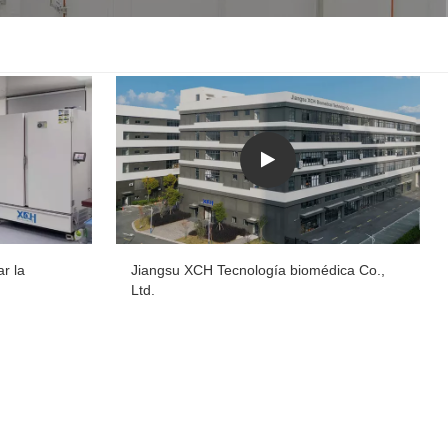
한국인
Melayu
Tiếng Việt
Indonesia
বাংলা
r la
Jiangsu XCH Tecnología biomédica Co.,
Ltd.