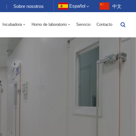
Español
s
|
Sobre nosotros
中文
Incubadora
Horno de laboratorio
Servicio
Contacto
English
Eléctrico 70-1000L
torio 70-1000L
-40 A 150 ℃ Cámara Alterna De Humedad De Alta Y Baja Temperatura 100-1000L
-40-150 ℃ Cámara De Alta Y Baja Temperatura 100-1000L
10~200℃ Cámara De Alta Temperatura 100-1000L
Français
Deutsch
Русский
Español
Português
عربي
日语