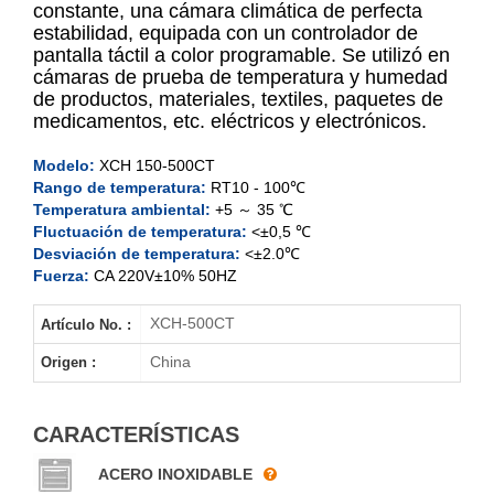
constante, una cámara climática de perfecta
estabilidad, equipada con un controlador de
pantalla táctil a color programable. Se utilizó en
XCH-150CT
cámaras de prueba de temperatura y humedad
de productos, materiales, textiles, paquetes de
XCH-250CT
medicamentos, etc. eléctricos y electrónicos.
XCH-400CT
Modelo:
XCH 150-500CT
Rango de temperatura:
RT10 - 100℃
Temperatura ambiental:
+5 ～ 35 ℃
XCH-500CT
Fluctuación de temperatura:
<±0,5 ℃
Desviación de temperatura:
<±2.0℃
Fuerza:
CA 220V±10% 50HZ
XCH-500CT
Artículo No. :
China
Origen :
CARACTERÍSTICAS
ACERO INOXIDABLE