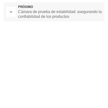
PRÓXIMO
Cámara de prueba de estabilidad: asegurando la
confiabilidad de los productos
Horno de secado de laboratorio
Cámara de temperatura constante
cámara de prueba ambiental
cámara de temperatura y humedad constante
cámara de prueba climática