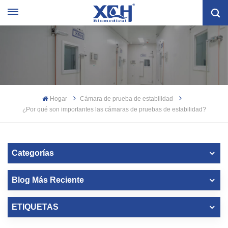
Hogar
Cámara de prueba de estabilidad
¿Por qué son importantes las cámaras de pruebas de estabilidad?
Categorías
Blog Más Reciente
ETIQUETAS