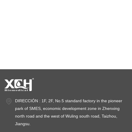
cámara de estabilidad de temperatura
cámaras de prueba de estabilidad
cámaras de estabilidad
DIRECCIÓN : 1F, 2F, No.5 standard factory in the pioneer
park of SMES, economic development zone in Zhenxing
north road and the west of Wuling south road, Taizhou,
Jiangsu.