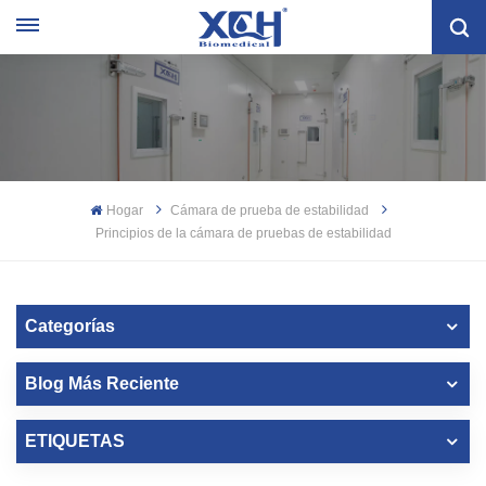
Hogar
Cámara de prueba de estabilidad
Principios de la cámara de pruebas de estabilidad
Categorías
Blog Más Reciente
ETIQUETAS