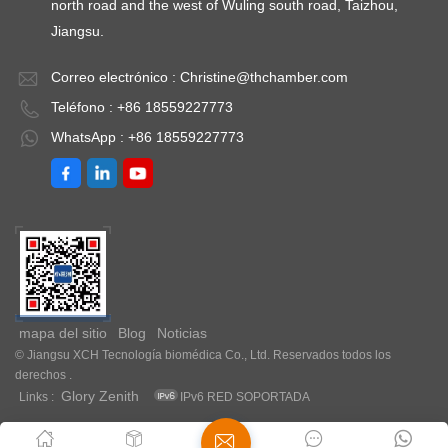
north road and the west of Wuling south road, Taizhou,
Jiangsu.
Correo electrónico :
Christine@thchamber.com
Teléfono : +86 18559227773
WhatsApp : +86 18559227773
mapa del sitio
Blog
Noticias
© Jiangsu XCH Tecnología biomédica Co., Ltd. Reservados todos los
derechos .
Glory Zenith
Links :
IPv6 RED SOPORTADA