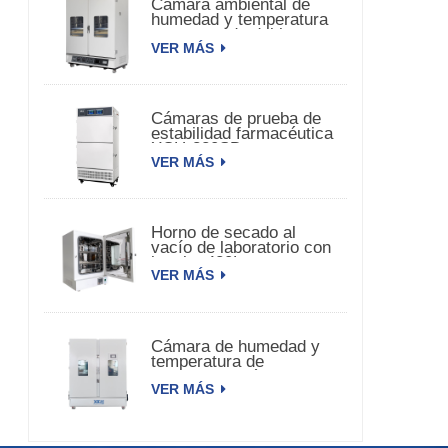
Cámara ambiental de
humedad y temperatura
constante de doble
VER MÁS
puerta
Cámaras de prueba de
estabilidad farmacéutica
XCH-320SD
VER MÁS
Horno de secado al
vacío de laboratorio con
bomba 420L
VER MÁS
Cámara de humedad y
temperatura de
estabilidad médica
VER MÁS
3000L XCH-3000SD