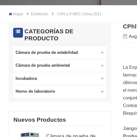
Hogar
Exhibición
CPhl y P-MEC China 2021
CPhl
CATEGORÍAS DE
Aug
PRODUCTO
Cámara de prueba de estabilidad
Cámara de prueba ambiental
La Exp
farmac
Incubadora
último
el mer
Horno de laboratorio
conjun
Contra
Bioquí
Nuevos Productos
Jiangs
Produ
Cámara de prueba de