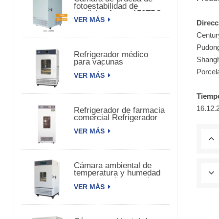
fotoestabilidad de
medicina fuerte 150TPS
VER MÁS
Direcc
Centur
Pudong
Refrigerador médico
Shangh
para vacunas
farmacéuticas
Porcel
VER MÁS
biomédicas
Tiemp
16.12.
Refrigerador de farmacia
comercial Refrigerador
de vacunas
VER MÁS
farmacéuticas
Cámara ambiental de
temperatura y humedad
constante de una sola
VER MÁS
puerta.