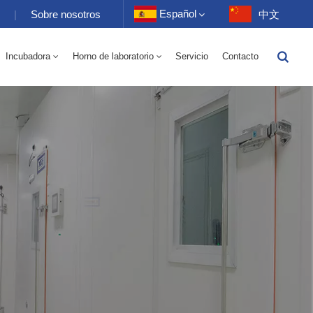
Español
s
|
Sobre nosotros
中文
Incubadora
Horno de laboratorio
Servicio
Contacto
English
Eléctrico 70-1000L
torio 70-1000L
-40 A 150 ℃ Cámara Alterna De Humedad De Alta Y Baja Temperatura 100-1000L
-40-150 ℃ Cámara De Alta Y Baja Temperatura 100-1000L
10~200℃ Cámara De Alta Temperatura 100-1000L
Français
Deutsch
Русский
Español
Português
عربي
日语