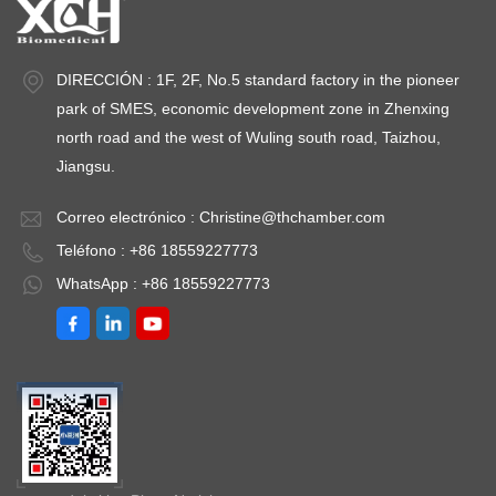
temperatura ≤ ±1 ℃,
alarma de
t
desviación de
apagado)Rango de
d
temperatura ≤ ±2,0
temperatura: 2 ℃ ~
te
DIRECCIÓN : 1F, 2F, No.5 standard factory in the pioneer
℃Potencia
8 ℃
℃
park of SMES, economic development zone in Zhenxing
instalada:
in
north road and the west of Wuling south road, Taizhou,
CA220V±10%
C
Jiangsu.
50HZTemperatura
5
Correo electrónico :
Christine@thchamber.com
ambiental:
am
Teléfono : +86 18559227773
+5~35℃Opcional:
+
Almacenamiento de
A
WhatsApp : +86 18559227773
datos e impresión
da
de alarma S (con
d
alarma de
a
apagado), varios
ap
dispositivos pueden
di
compartir una tarjeta
co
móvil.Rango de
m