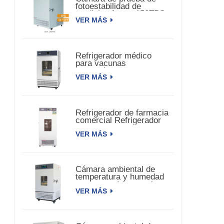
fotoestabilidad de
medicina fuerte 150TPS
VER MÁS
Refrigerador médico
para vacunas
farmacéuticas
VER MÁS
biomédicas
Refrigerador de farmacia
comercial Refrigerador
de vacunas
VER MÁS
farmacéuticas
Cámara ambiental de
temperatura y humedad
constante de una sola
VER MÁS
puerta.