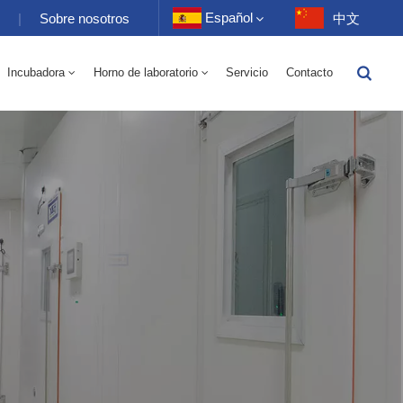
Español
s
|
Sobre nosotros
中文
Incubadora
Horno de laboratorio
Servicio
Contacto
English
Eléctrico 70-1000L
torio 70-1000L
-40 A 150 ℃ Cámara Alterna De Humedad De Alta Y Baja Temperatura 100-1000L
-40-150 ℃ Cámara De Alta Y Baja Temperatura 100-1000L
10~200℃ Cámara De Alta Temperatura 100-1000L
Français
Deutsch
Русский
Español
Português
عربي
日语