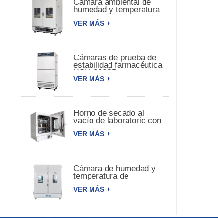
Cámara ambiental de
humedad y temperatura
constante de doble
VER MÁS
puerta
Cámaras de prueba de
estabilidad farmacéutica
XCH-320SD
VER MÁS
Horno de secado al
vacío de laboratorio con
bomba 420L
VER MÁS
Cámara de humedad y
temperatura de
estabilidad médica
VER MÁS
3000L XCH-3000SD