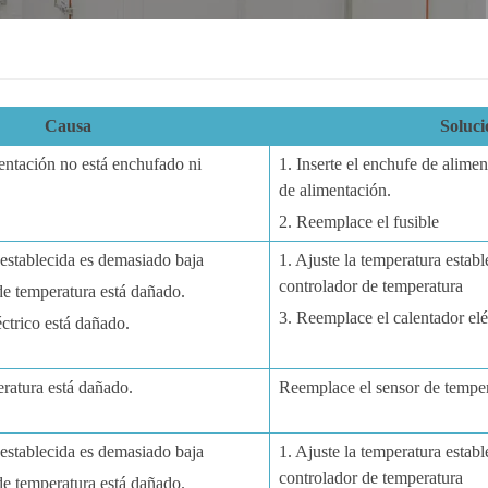
한국인
Melayu
Causa
Soluci
Tiếng Việt
entación no está enchufado ni
1. Inserte el enchufe de alimen
de alimentación.
Indonesia
2. Reemplace el fusible
বাংলা
 establecida es demasiado baja
1. Ajuste la temperatura estab
controlador de temperatura
de temperatura está dañado.
3. Reemplace el calentador elé
éctrico está dañado.
ratura está dañado.
Reemplace el sensor de temper
 establecida es demasiado baja
1. Ajuste la temperatura estab
controlador de temperatura
de temperatura está dañado.