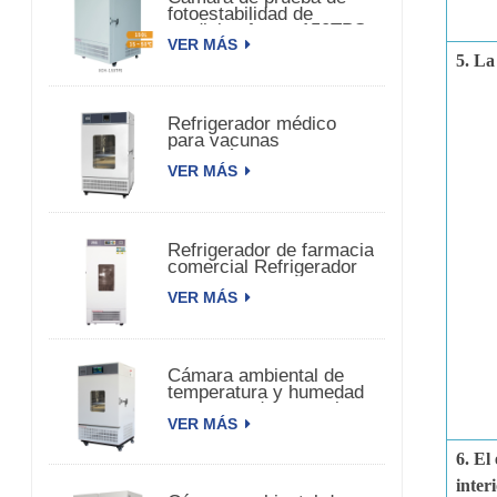
fotoestabilidad de
medicina fuerte 150TPS
VER MÁS
5. L
Refrigerador médico
para vacunas
farmacéuticas
VER MÁS
biomédicas
Refrigerador de farmacia
comercial Refrigerador
de vacunas
VER MÁS
farmacéuticas
Cámara ambiental de
temperatura y humedad
constante de una sola
VER MÁS
puerta.
6. El
inter