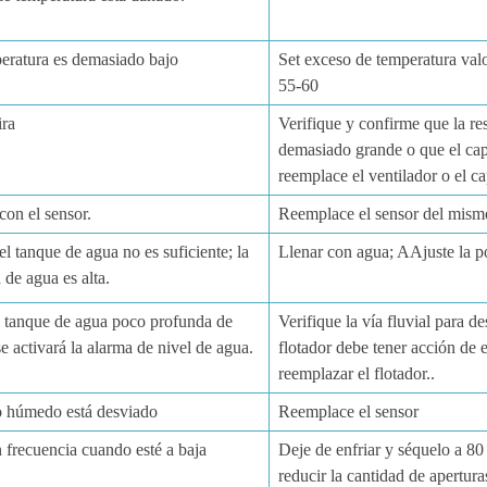
peratura es demasiado bajo
S
et
exceso de temperatura
val
55-60
ira
Verifique y confirme que la res
demasiado grande o que el cap
reemplace el ventilador o el ca
on el sensor.
Reemplace el sensor del mismo
el tanque de agua no es suficiente; la
Llenar con agua
; A
Ajuste la p
 de agua es alta
.
 tanque de agua poco profunda de
Verifique la vía fluvial para d
e activará la alarma de nivel de agua.
flotador debe tener acción de 
reemplazar el flotador.
.
o húmedo está desviado
Reemplace el sensor
 frecuencia cuando esté a baja
Deje de enfriar y séquelo a 80
reducir la cantidad de apertura