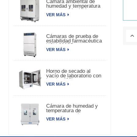
Cámara ambiental de
humedad y temperatura
constante de doble
VER MÁS
puerta
Cámaras de prueba de
estabilidad farmacéutica
XCH-320SD
VER MÁS
Horno de secado al
vacío de laboratorio con
bomba 420L
VER MÁS
Cámara de humedad y
temperatura de
estabilidad médica
VER MÁS
3000L XCH-3000SD