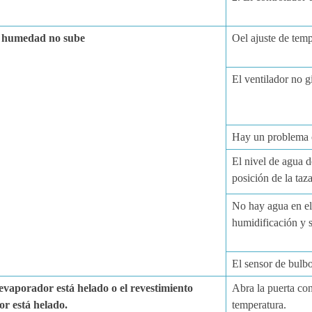
a humedad no sube
O
el ajuste de tem
El ventilador no g
Hay un problema c
El nivel de agua d
posición de la taza
No hay agua en el
humidificación y s
El sensor de bulb
 evaporador está helado o el revestimiento
Abra la puerta con
ior está helado.
temperatura.