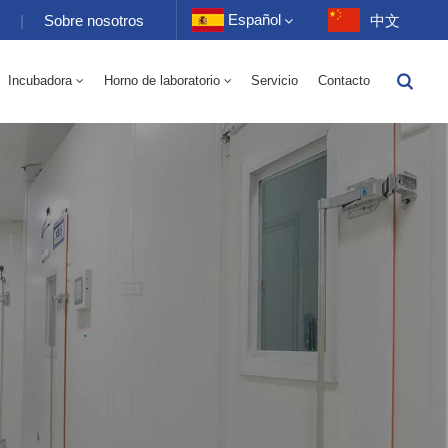
Español
s
|
Sobre nosotros
中文
Incubadora
Horno de laboratorio
Servicio
Contacto
English
Eléctrico 70-1000L
torio 70-1000L
-40 A 150 ℃ Cámara Alterna De Humedad De Alta Y Baja Temperatura 100-1000L
-40-150 ℃ Cámara De Alta Y Baja Temperatura 100-1000L
10~200℃ Cámara De Alta Temperatura 100-1000L
Français
Deutsch
Русский
Español
Português
عربي
日语