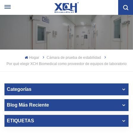
Hogar
Cámara de prueba de estabilidad
Por qué elegir XCH Biomedical como proveedor de equipos de laboratorio
Categorías
Blog Más Reciente
ETIQUETAS