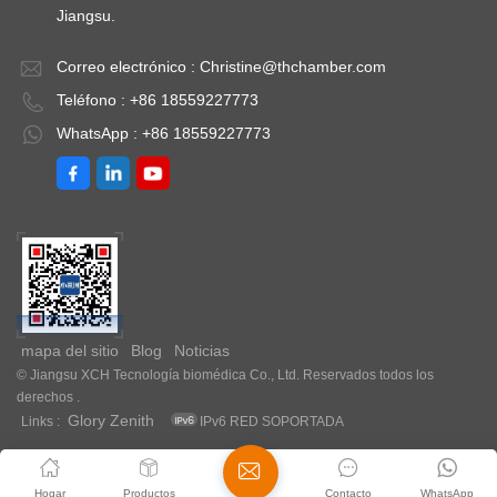
Jiangsu.
Correo electrónico :
Christine@thchamber.com
Teléfono : +86 18559227773
WhatsApp : +86 18559227773
mapa del sitio
Blog
Noticias
© Jiangsu XCH Tecnología biomédica Co., Ltd. Reservados todos los
derechos .
Glory Zenith
Links :
IPv6 RED SOPORTADA
Hogar
Productos
Contacto
WhatsApp