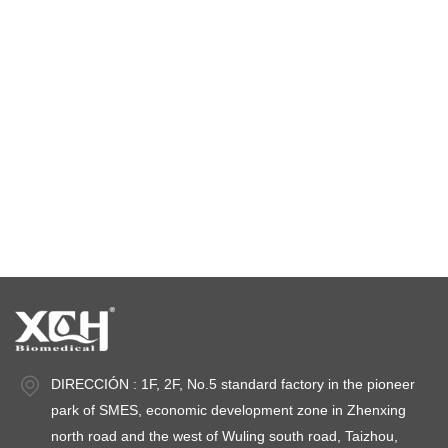
cámara de prueba climática
cámara de estabilidad de temperatura
cámaras de prueba de estabilidad
cámaras de estabilidad
DIRECCIÓN : 1F, 2F, No.5 standard factory in the pioneer
park of SMES, economic development zone in Zhenxing
north road and the west of Wuling south road, Taizhou,