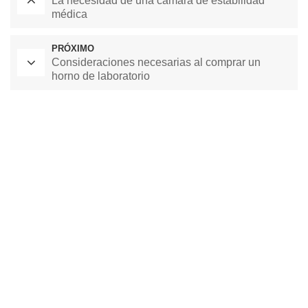
La necesidad de una cámara de estabilidad
médica
PRÓXIMO
Consideraciones necesarias al comprar un
horno de laboratorio
Horno de secado de laboratorio
Cámara de temperatura constante
cámara de prueba ambiental
cámara de temperatura y humedad constante