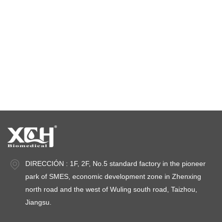
cámara de estabilidad de temperatura
cámaras de prueba de estabilidad
cámaras de estabilidad
DIRECCIÓN : 1F, 2F, No.5 standard factory in the pioneer
park of SMES, economic development zone in Zhenxing
north road and the west of Wuling south road, Taizhou,
Jiangsu.