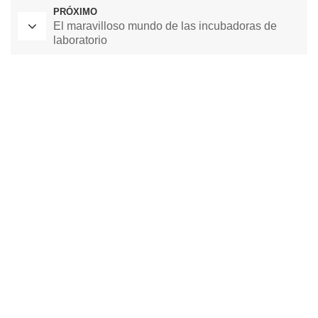
PRÓXIMO
El maravilloso mundo de las incubadoras de
laboratorio
Horno de secado de laboratorio
Cámara de temperatura constante
cámara de prueba ambiental
cámara de temperatura y humedad constante
cámara de prueba climática