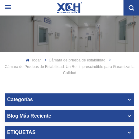
Hogar
Cámara de prueba de estabilidad
Cámara de Pruebas de Estabilidad: Un Rol Imprescindible para Garantizar la
Calidad
Categorías
Blog Más Reciente
ETIQUETAS