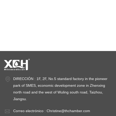
cámara de estabilidad de temperatura
cámaras de prueba de estabilidad
cámaras de estabilidad
DIRECCIÓN : 1F, 2F, No.5 standard factory in the pioneer
park of SMES, economic development zone in Zhenxing
north road and the west of Wuling south road, Taizhou,
Jiangsu.
Correo electrónico :
Christine@thchamber.com