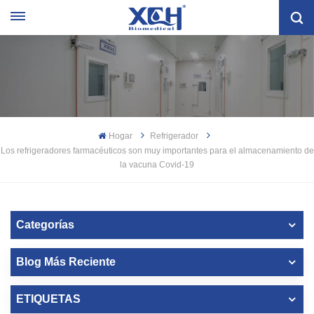
Hogar
Refrigerador
Los refrigeradores farmacéuticos son muy importantes para el almacenamiento de
la vacuna Covid-19
Categorías
Blog Más Reciente
ETIQUETAS