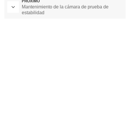
PRÓXIMO
Mantenimiento de la cámara de prueba de
estabilidad
Horno de secado de laboratorio
Cámara de temperatura constante
cámara de prueba ambiental
cámara de temperatura y humedad constante
cámara de prueba climática