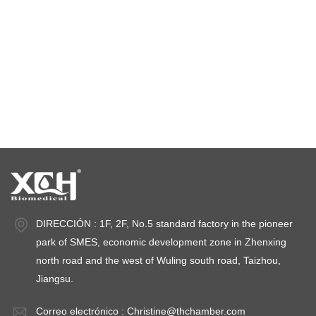
cámara de estabilidad de temperatura
cámaras de prueba de estabilidad
cámaras de estabilidad
DIRECCIÓN : 1F, 2F, No.5 standard factory in the pioneer
park of SMES, economic development zone in Zhenxing
north road and the west of Wuling south road, Taizhou,
Jiangsu.
Correo electrónico :
Christine@thchamber.com