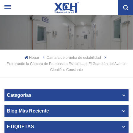
Hogar
Cámara de prueba de estabilidad
Explorando la Cámara de Pruebas de Estabilidad: El Guardián del Avance
Científico Constante
Categorías
Blog Más Reciente
ETIQUETAS