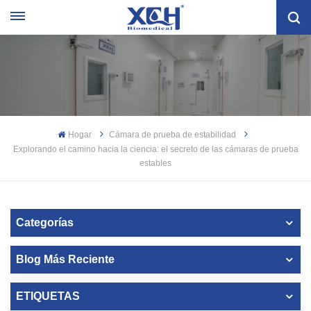
Hogar
Cámara de prueba de estabilidad
Explorando el camino hacia la ciencia: el secreto de las cámaras de prueba
estables
Categorías
Blog Más Reciente
ETIQUETAS