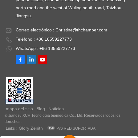
north road and the west of Wuling south road, Taizhou,
Jiangsu.
Correo electrónico :
Christine@thchamber.com
Teléfono : +86 18559227773
WhatsApp : +86 18559227773
mapa del sitio
Blog
Noticias
© Jiangsu XCH Tecnología biomédica Co., Ltd. Reservados todos los
derechos .
Glory Zenith
Links :
IPv6 RED SOPORTADA