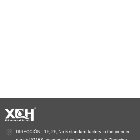
cámara de temperatura y humedad constante
cámara de prueba climática
cámara de estabilidad de temperatura
cámaras de prueba de estabilidad
cámaras de estabilidad
DIRECCIÓN : 1F, 2F, No.5 standard factory in the pioneer
park of SMES, economic development zone in Zhenxing